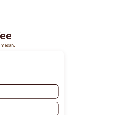
fee
memesan.